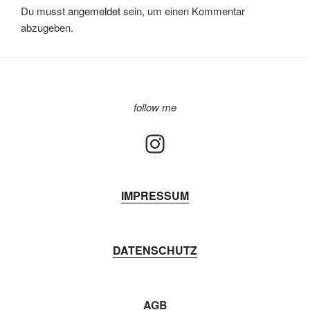
Du musst
angemeldet
sein, um einen Kommentar
b
A
dI
st
abzugeben.
o
p
n
o
p
k
follow me
Instagram
IMPRESSUM
DATENSCHUTZ
AGB