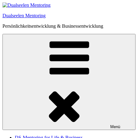
Zum
Inhalt
Dualseelen Mentoring
springen
Persönlichkeitsentwicklung & Businessentwicklung
Menü
DS-Mentoring for Life & Business