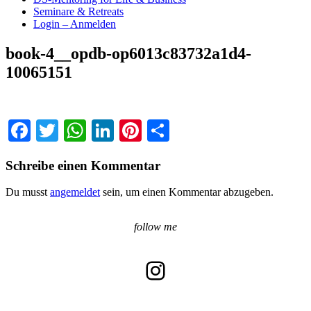
Seminare & Retreats
Login – Anmelden
book-4__opdb-op6013c83732a1d4-
10065151
Facebook
Twitter
WhatsApp
LinkedIn
Pinterest
Teilen
Schreibe einen Kommentar
Du musst
angemeldet
sein, um einen Kommentar abzugeben.
follow me
Instagram