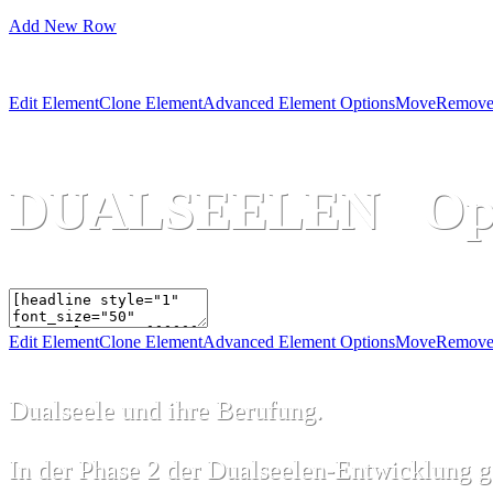
Add New Row
Edit Element
Clone Element
Advanced Element Options
Move
Remove
DUALSEELEN Op
Edit Element
Clone Element
Advanced Element Options
Move
Remove
Dualseele und ihre Berufung.
In der Phase 2 der Dualseelen-Entwicklung ge