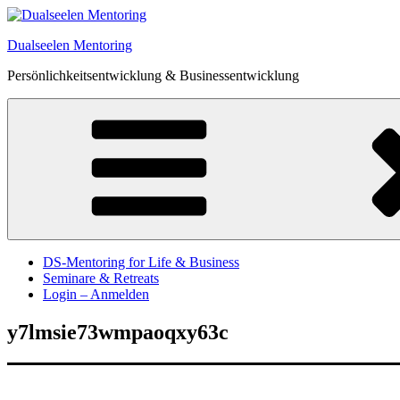
Zum
Inhalt
Dualseelen Mentoring
springen
Persönlichkeitsentwicklung & Businessentwicklung
DS-Mentoring for Life & Business
Seminare & Retreats
Login – Anmelden
y7lmsie73wmpaoqxy63c