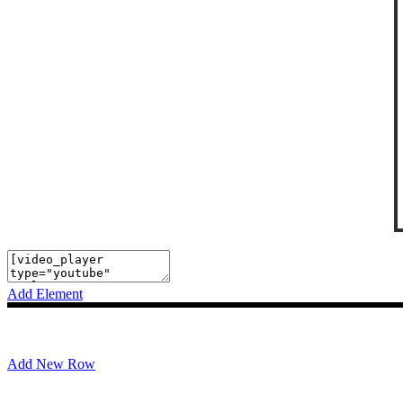
Add Element
Add New Row