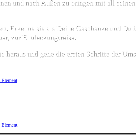
nnen und nach Außen zu bringen mit all seine
ert. Erkenne sie als Deine Geschenke und Du b
r, zur Entdeckungsreise.
ie heraus und gehe die ersten Schritte der Um
 Element
 Element