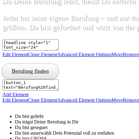
Du Deine Berufung lebst, dienst Du anderen 
Jeder hat seine eigene Berufung – und nur do
größten. Du bist gefordert und wirst von der
Edit Element
Clone Element
Advanced Element Options
Move
Remove
Berufung finden
Add Element
Edit Element
Clone Element
Advanced Element Options
Move
Remove
Du bist geliebt
Du trägst Deine Berufung in Dir
Du bist gesegnet
Du bist auserwählt Dein Potenzial voll zu entfalten
Du bist GROSS