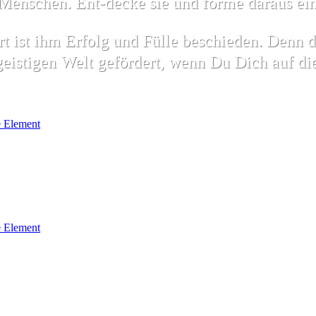
Menschen. Ent-decke sie und forme daraus ein
rt ist ihm Erfolg und Fülle beschieden. Denn d
 geistigen Welt gefördert, wenn Du Dich auf d
 Element
 Element