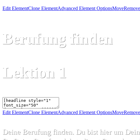
Edit Element
Clone Element
Advanced Element Options
Move
Remove
Berufung finden
Lektion 1
Edit Element
Clone Element
Advanced Element Options
Move
Remove
Deine Berufung finden. Du bist hier um Deine