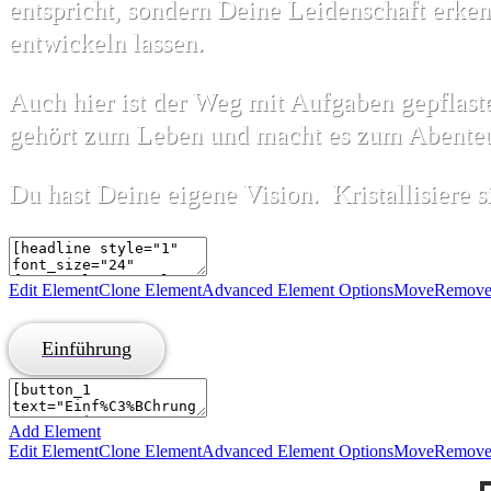
entspricht, sondern Deine Leidenschaft erke
entwickeln lassen.
Auch hier ist der Weg mit Aufgaben gepflast
gehört zum Leben und macht es zum Abenteue
Du hast Deine eigene Vision. Kristallisiere s
Edit Element
Clone Element
Advanced Element Options
Move
Remove
Einführung
Add Element
Edit Element
Clone Element
Advanced Element Options
Move
Remove