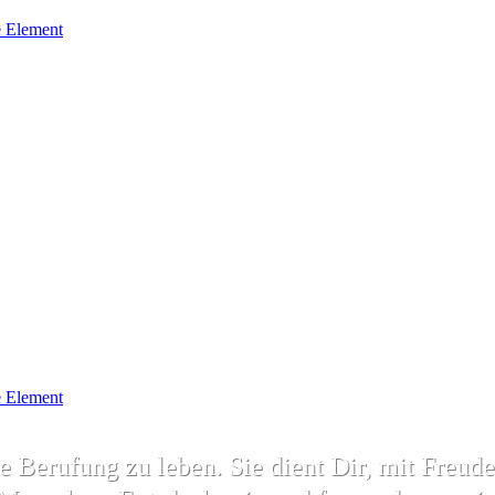
 Element
 Element
 Berufung zu leben. Sie dient Dir, mit Freud