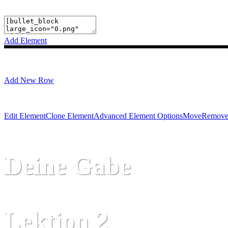
Add Element
Add New Row
Edit Element
Clone Element
Advanced Element Options
Move
Remove
Deine Gabe
Lektion 2