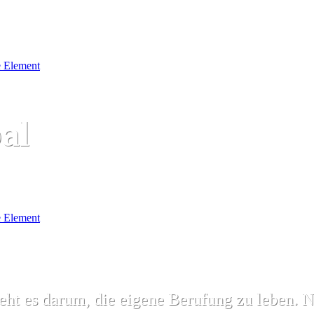
 Element
al
 Element
ht es darum, die eigene Berufung zu leben. N