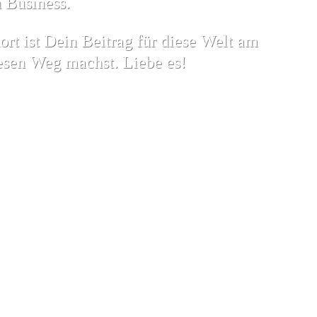
 Business.
ort ist Dein Beitrag für diese Welt am
iesen Weg machst. Liebe es!