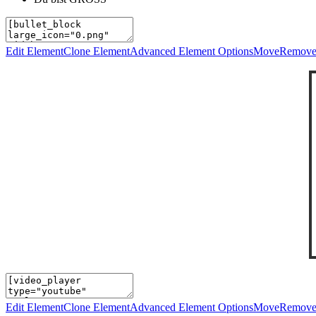
Edit Element
Clone Element
Advanced Element Options
Move
Remove
Edit Element
Clone Element
Advanced Element Options
Move
Remove