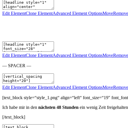
Edit Element
Clone Element
Advanced Element Options
Move
Remove
Edit Element
Clone Element
Advanced Element Options
Move
Remove
— SPACER —
Edit Element
Clone Element
Advanced Element Options
Move
Remove
[text_block style=“style_1.png“ align=“left“ font_size=“19″ font_
Ich habe mir in den
nächsten 48 Stunde
n
ein wenig Zeit freigehalte
[/text_block]