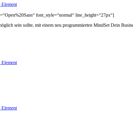
 Element
font=“Open%20Sans“ font_style=“normal“ line_height=“27px“]
glich sein sollte, mit einem neu programmierten MindSet Dein Busines
 Element
 Element