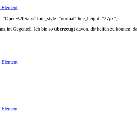
 Element
font=“Open%20Sans“ font_style=“normal“ line_height=“27px“]
anz im Gegenteil. Ich bin so
überzeugt
davon, dir helfen zu können, da
 Element
 Element