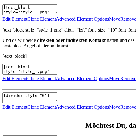
Edit Element
Clone Element
Advanced Element Options
Move
Remove
[text_block style=“style_1.png“ align=“left“ font_size=“19″ font_
Und da wir beide
direkten oder indirekten Kontakt
hatten und das 
kostenlose Angebot
hier annimmst:
[/text_block]
Edit Element
Clone Element
Advanced Element Options
Move
Remove
Edit Element
Clone Element
Advanced Element Options
Move
Remove
Möchtest Du, da