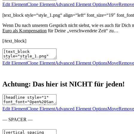
Edit Element
Clone Element
Advanced Element Options
Move
Remove
[text_block style=“style_1.png“ align=“left“ font_size=“19″ font_
Wenn Du nach unserem Gespräch nicht siehst, wie es auch für Dich mö
Euro als Kompensation
für Deine „verschwendete Zeit“ zu…
[/text_block]
Edit Element
Clone Element
Advanced Element Options
Move
Remove
Achtung: Das hier ist NICHT für jeden!
Edit Element
Clone Element
Advanced Element Options
Move
Remove
— SPACER —