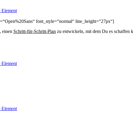
 Element
font=“Open%20Sans“ font_style=“normal“ line_height=“27px“]
, einen
Schritt-für-Schritt-Plan
zu entwickeln, mit dem Du es schaffen k
 Element
 Element