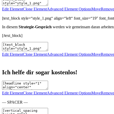
Edit Element
Clone Element
Advanced Element Options
Move
Remove
[text_block style=“style_1.png“ align=“left“ font_size=“19″ font_
In diesem
Strategie-Gespräch
werden wir gemeinsam daran arbeiten
[/text_block]
Edit Element
Clone Element
Advanced Element Options
Move
Remove
Ich helfe dir sogar kostenlos!
Edit Element
Clone Element
Advanced Element Options
Move
Remove
— SPACER —