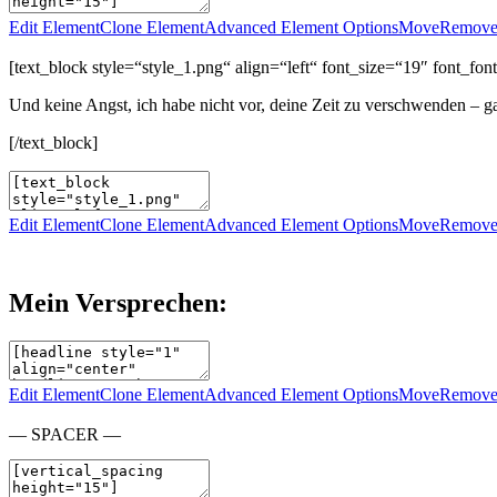
Edit Element
Clone Element
Advanced Element Options
Move
Remove
[text_block style=“style_1.png“ align=“left“ font_size=“19″ font_
Und keine Angst, ich habe nicht vor, deine Zeit zu verschwenden – g
[/text_block]
Edit Element
Clone Element
Advanced Element Options
Move
Remove
Mein Versprechen:
Edit Element
Clone Element
Advanced Element Options
Move
Remove
— SPACER —