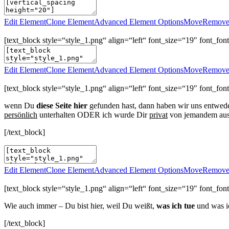
Edit Element
Clone Element
Advanced Element Options
Move
Remove
[text_block style=“style_1.png“ align=“left“ font_size=“19″ font_f
Edit Element
Clone Element
Advanced Element Options
Move
Remove
[text_block style=“style_1.png“ align=“left“ font_size=“19″ font_
wenn Du
diese Seite hier
gefunden hast, dann haben wir uns entwed
persönlich
unterhalten ODER ich wurde Dir
privat
von jemandem aus
[/text_block]
Edit Element
Clone Element
Advanced Element Options
Move
Remove
[text_block style=“style_1.png“ align=“left“ font_size=“19″ font_
Wie auch immer – Du bist hier, weil Du weißt,
was ich tue
und was i
[/text_block]