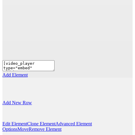
Add Element
Add New Row
Edit Element
Clone Element
Advanced Element
Options
Move
Remove Element