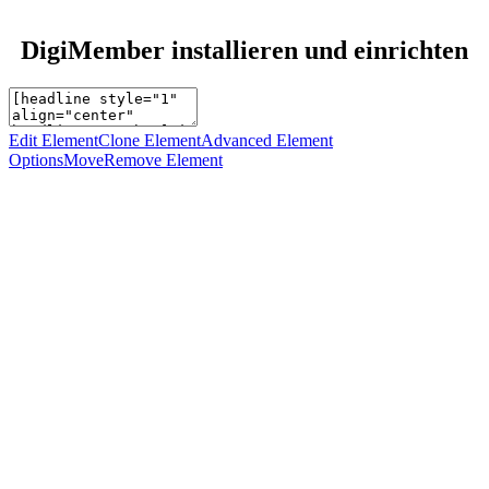
DigiMember installieren und einrichten
Edit Element
Clone Element
Advanced Element
Options
Move
Remove Element