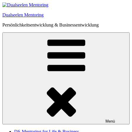
Zum
Inhalt
Dualseelen Mentoring
springen
Persönlichkeitsentwicklung & Businessentwicklung
Menü
DS-Mentoring for Life & Business