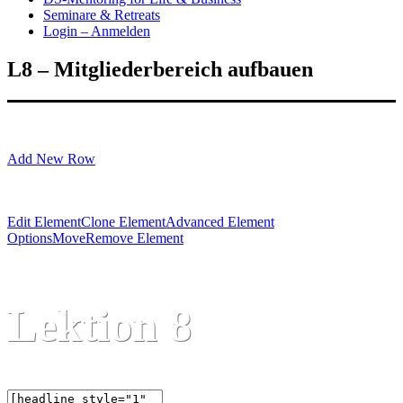
Seminare & Retreats
Login – Anmelden
L8 – Mitgliederbereich aufbauen
Add New Row
Edit Element
Clone Element
Advanced Element
Options
Move
Remove Element
Lektion 8