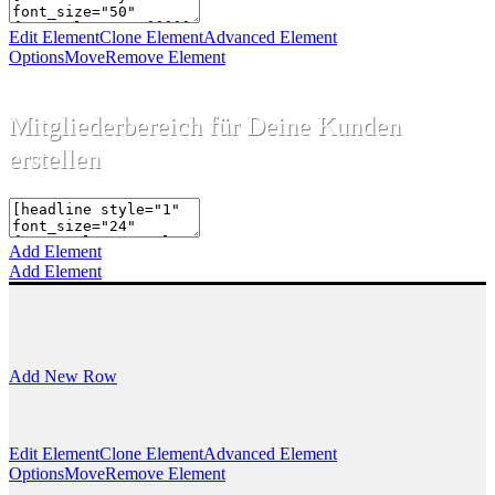
Edit Element
Clone Element
Advanced Element
Options
Move
Remove Element
Mitgliederbereich für Deine Kunden
erstellen
Add Element
Add Element
Add New Row
Edit Element
Clone Element
Advanced Element
Options
Move
Remove Element